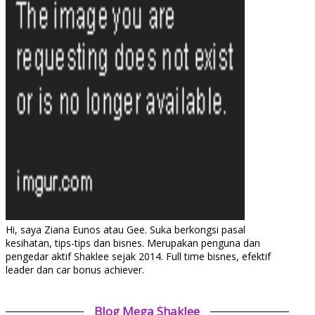
Hi, saya Ziana Eunos atau Gee. Suka berkongsi pasal
kesihatan, tips-tips dan bisnes. Merupakan penguna dan
pengedar aktif Shaklee sejak 2014. Full time bisnes, efektif
leader dan car bonus achiever.
Blog Mega Shaklee