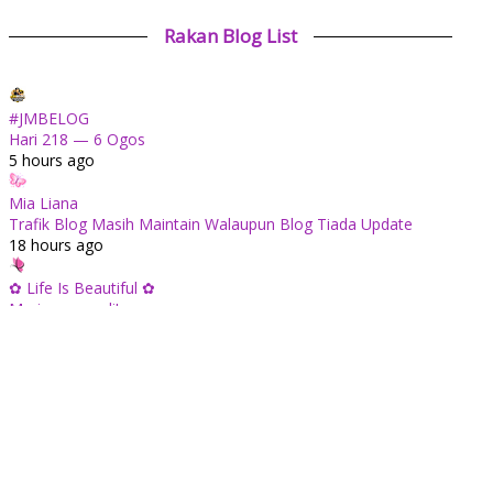
Rakan Blog List
#JMBELOG
Hari 218 — 6 Ogos
5 hours ago
Mia Liana
Trafik Blog Masih Maintain Walaupun Blog Tiada Update
18 hours ago
✿ Life Is Beautiful ✿
Mari mengundi!
1 day ago
ABAM KIE : The Man of The House
Apabila sudah tua kita tenang saja...
1 day ago
Tiara Saphire
Drama Bulan Henti Bicara (Astro Ria)