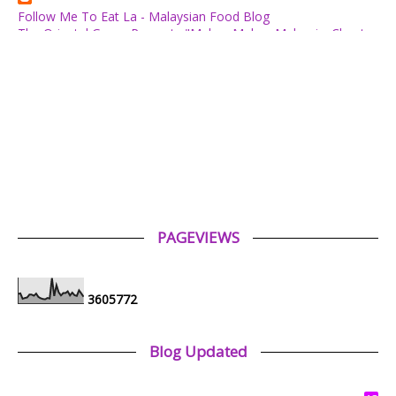
Follow Me To Eat La - Malaysian Food Blog
The Oriental Group Presents "Makan Makan Malaysia: Chapter
1": An 8-Course Fine Cantonese Heritage Feast for August
2026
1 day ago
✿ Life Is Beautiful ✿
Tiffin for today ++
1 day ago
ABAM KIE : The Man of The House
Nafkah Anak: Tanggungjawab Yang Tidak Pernah Terputus
1 day ago
PAGEVIEWS
Tiara Saphire
Drama Bulan Henti Bicara (Astro Ria)
4 days ago
3
6
0
5
7
7
2
Aerill.com™ | Lifestyle
Review Filem : Spider-Man: Brand New Day (2026)
Blog Updated
1 week ago
Nazfea Solehah's Diary