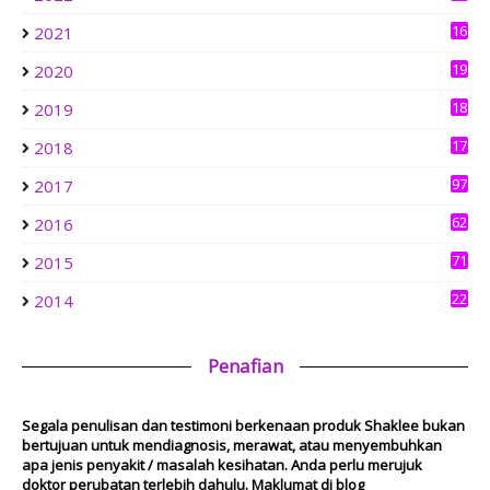
Le Chouchou Café Kepong: Pork-Free Cakes, Pastries &
Brunch in Bandar Sri Menjalara
16
2021
4
6 days ago
19
2020
0
aziankhalil.com
18
2019
Mesyuarat Badan Kebajikan Sekolah Agama dan Penyampaian
3
Hadiah
17
2018
1 week ago
6
Show All
97
2017
62
2016
71
2015
22
2014
Penafian
Segala penulisan dan testimoni berkenaan produk Shaklee bukan
bertujuan untuk mendiagnosis, merawat, atau menyembuhkan
apa jenis penyakit / masalah kesihatan. Anda perlu merujuk
doktor perubatan terlebih dahulu. Maklumat di blog