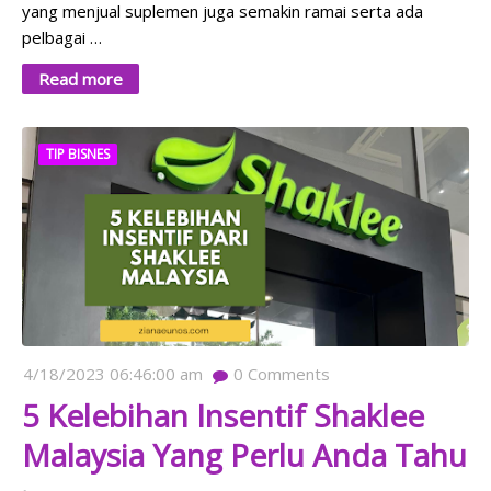
yang menjual suplemen juga semakin ramai serta ada
pelbagai …
Read more
TIP BISNES
4/18/2023 06:46:00 am
0
Comments
5 Kelebihan Insentif Shaklee
Malaysia Yang Perlu Anda Tahu