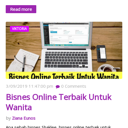
Read more
VIKTORIA
3/09/2019 11:47:00 pm
0
Comments
Bisnes Online Terbaik Untuk
Wanita
Ziana Eunos
Apa sebab bisnes Shaklee, bisnes online terbaik untuk