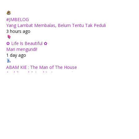
#JMBELOG
Yang Lambat Membalas, Belum Tentu Tak Peduli
3 hours ago
✿ Life Is Beautiful ✿
Mari mengundi!
1 day ago
ABAM KIE : The Man of The House
Apabila sudah tua kita tenang saja...
1 day ago
Mia Liana
Wordless Wednesday 710 : Minuman Sarang Burung Dengan
Madu
1 day ago
Tiara Saphire
Drama Bulan Henti Bicara (Astro Ria)
1 day ago